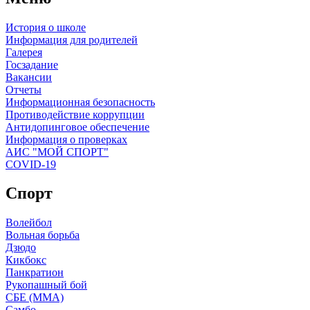
История о школе
Информация для родителей
Галерея
Госзадание
Вакансии
Отчеты
Информационная безопасность
Противодействие коррупции
Антидопинговое обеспечение
Информация о проверках
АИС "МОЙ СПОРТ"
COVID-19
Спорт
Волейбол
Вольная борьба
Дзюдо
Кикбокс
Панкратион
Рукопашный бой
СБЕ (ММА)
Самбо