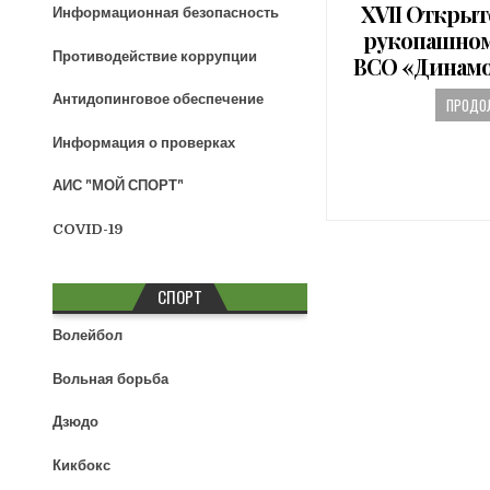
o
XVII Открыт
Информационная безопасность
s
рукопашном
t
Противодействие коррупции
ВСО «Динамо»
e
d
Антидопинговое обеспечение
ПРОДОЛ
i
n
Информация о проверках
АИС "МОЙ СПОРТ"
COVID-19
СПОРТ
Волейбол
Вольная борьба
Дзюдо
Кикбокс