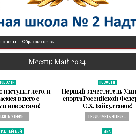
Контакты
Обратная связь
Месяц: Май 2024
НОВОСТИ
НОВОСТИ
P
o
 наступит лето, и
Первый заместитель Мин
s
емся в него с
спорта Российской Феде
t
ми новостями!
О.Х. Байсултанов!
e
d
ЖИТЬ ЧТЕНИЕ...
ПРОДОЛЖИТЬ ЧТЕНИЕ...
i
n
ОПАШНЫЙ БОЙ
ММА
P