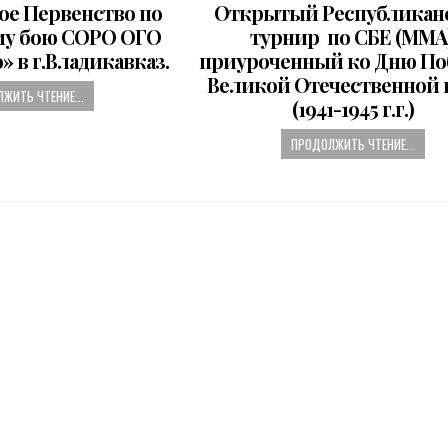
o
ое Первенство по
Открытый Республикан
s
у бою СОРО ОГО
турнир по СБЕ (ММА)
t
 в г.Владикавказ.
приуроченный ко Дню По
e
Великой Отечественной 
d
ЖИТЬ ЧТЕНИЕ...
(1941-1945 г.г.)
i
n
ПРОДОЛЖИТЬ ЧТЕНИЕ...