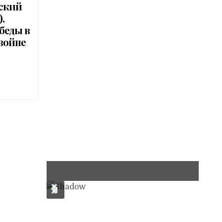
ский
,
беды в
войне