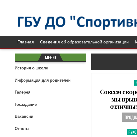
Главная
Сведения об образовательной организации
МЕНЮ
История о школе
Информация для родителей
P
o
Совсем скоро
Галерея
s
мы врыва
t
Госзадание
отличны
e
d
Вакансии
ПРОДОЛ
i
n
Отчеты
РУК
P