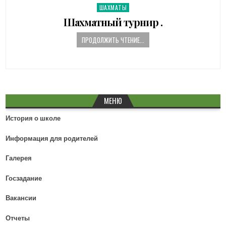
ШАХМАТЫ
P
n
o
Шахматный турнир .
s
t
ПРОДОЛЖИТЬ ЧТЕНИЕ...
e
d
i
n
МЕНЮ
История о школе
Информация для родителей
Галерея
Госзадание
Вакансии
Отчеты