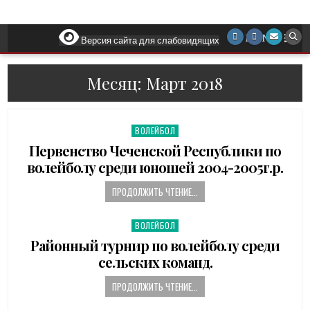
MENU
Версия сайта для слабовидящих
Месяц: Март 2018
ВОЛЕЙБОЛ
P
o
Первенство Чеченской Республики по
s
волейболу среди юношей 2004-2005г.р.
t
e
ПРОДОЛЖИТЬ ЧТЕНИЕ...
d
i
ВОЛЕЙБОЛ
P
n
o
Районный турнир по волейболу среди
s
сельских команд.
t
e
ПРОДОЛЖИТЬ ЧТЕНИЕ...
d
i