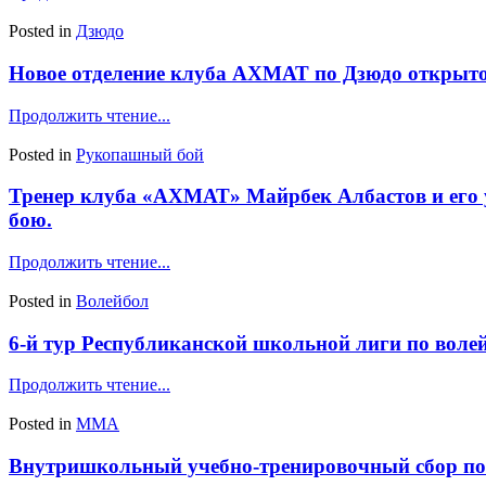
Posted in
Дзюдо
Новое отделение клуба АХМАТ по Дзюдо открыто 
Продолжить чтение...
Posted in
Рукопашный бой
Тренер клуба «АХМАТ» Майрбек Албастов и его у
бою.
Продолжить чтение...
Posted in
Волейбол
6-й тур Республиканской школьной лиги по волей
Продолжить чтение...
Posted in
ММА
Внутришкольный учебно-тренировочный сбор по