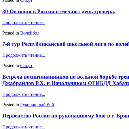
Posted in
Спорт
30 Октября в России отмечают день тренера.
Продолжить чтение...
Posted in
Волейбол
7-й тур Республиканской школьной лиги по волей
Продолжить чтение...
Posted in
Спорт
Встреча воспитананников по вольной борьбе тре
Джабраилов Р.Х. и Начальником ОГИБДД Хабато
Продолжить чтение...
Posted in
Рукопашный бой
Первенство России по рукопашному бою в г. Брян
Продолжить чтение...