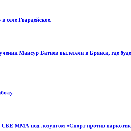
в селе Гвардейское.
ченик Мансур Батиев вылетели в Брянск, где буд
болу.
 СБЕ ММА под лозунгом «Спорт против наркотико