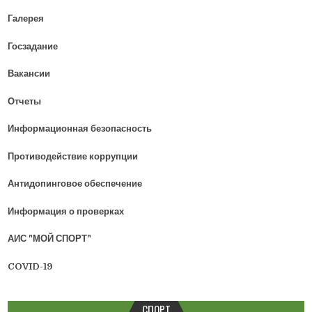
и
я
Галерея
п
Госзадание
о
Вакансии
з
а
Отчеты
п
Информационная безопасность
и
с
Противодействие коррупции
я
Антидопинговое обеспечение
м
Информация о проверках
АИС "МОЙ СПОРТ"
COVID-19
СПОРТ