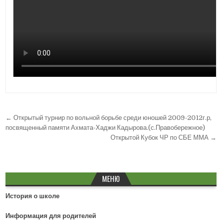
← Открытый турнир по вольной борьбе среди юношей 2009-2012г.р,
Н
посвященный памяти Ахмата-Хаджи Кадырова.(с.Правобережное)
а
Открытой Кубок ЧР по СБЕ ММА →
в
и
МЕНЮ
г
а
История о школе
ц
Информация для родителей