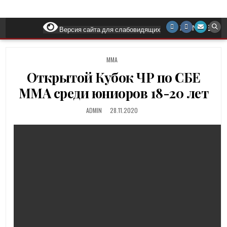
MENU
Версия сайта для слабовидящих
P
ММА
O
Открытой Кубок ЧР по СБЕ
S
T
ММА среди юниоров 18-20 лет
E
D
ADMIN
28.11.2020
I
N