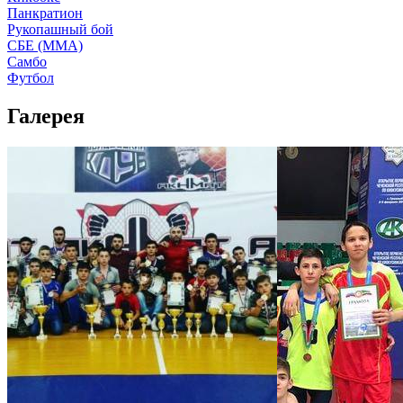
Панкратион
Рукопашный бой
СБЕ (ММА)
Самбо
Футбол
Галерея